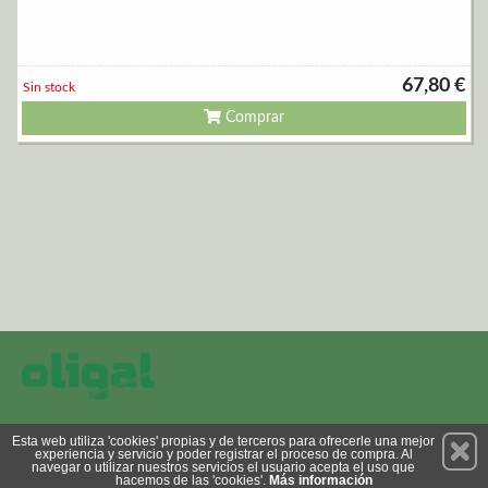
67,80 €
Sin stock
Comprar
Permanece atento a nuestras novedades y promociones
Esta web utiliza 'cookies' propias y de terceros para ofrecerle una mejor
experiencia y servicio y poder registrar el proceso de compra. Al
Suscríbete
navegar o utilizar nuestros servicios el usuario acepta el uso que
hacemos de las 'cookies'.
Más información