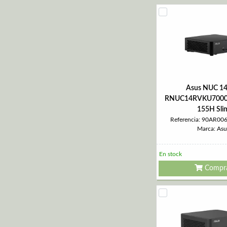
Asus NUC 14
RNUC14RVKU700002
155H Sli
Referencia: 90AR0
Marca: Asu
En stock
Compr