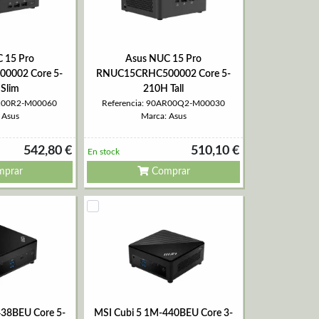
 15 Pro
Asus NUC 15 Pro
0002 Core 5-
RNUC15CRHC500002 Core 5-
Slim
210H Tall
AR00R2-M00060
Referencia: 90AR00Q2-M00030
 Asus
Marca: Asus
542,80 €
510,10 €
En stock
prar
Comprar
438BEU Core 5-
MSI Cubi 5 1M-440BEU Core 3-