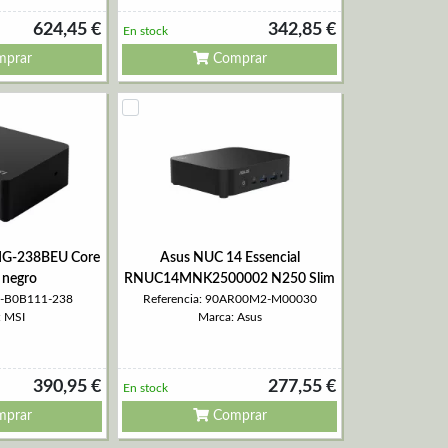
624,45 €
342,85 €
En stock
prar
Comprar
MG-238BEU Core
Asus NUC 14 Essencial
 negro
RNUC14MNK2500002 N250 Slim
36-B0B111-238
Referencia: 90AR00M2-M00030
: MSI
Marca: Asus
390,95 €
277,55 €
En stock
prar
Comprar