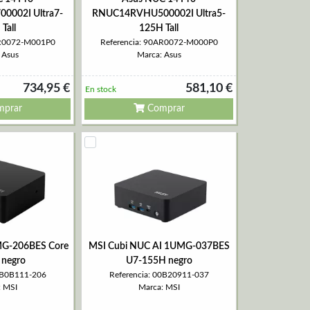
002I Ultra7-
RNUC14RVHU500002I Ultra5-
Tall
125H Tall
AR0072-M001P0
Referencia: 90AR0072-M000P0
 Asus
Marca: Asus
734,95 €
581,10 €
En stock
prar
Comprar
MG-206BES Core
MSI Cubi NUC AI 1UMG-037BES
 negro
U7-155H negro
00B0B111-206
Referencia: 00B20911-037
: MSI
Marca: MSI