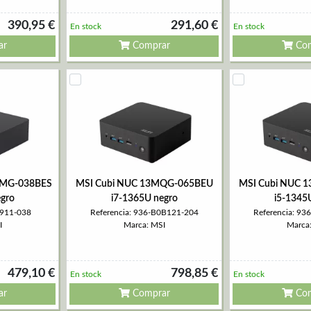
390,95 €
291,60 €
En stock
En stock
ar
Comprar
Com
UMG-038BES
MSI Cubi NUC 13MQG-065BEU
MSI Cubi NUC 
gro
i7-1365U negro
i5-1345
0911-038
Referencia: 936-B0B121-204
Referencia: 9
I
Marca: MSI
Marca
479,10 €
798,85 €
En stock
En stock
ar
Comprar
Com