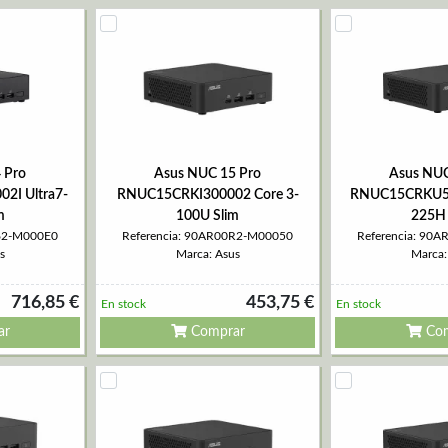
 Pro
Asus NUC 15 Pro
Asus NUC
I Ultra7-
RNUC15CRKI300002 Core 3-
RNUC15CRKU50
m
100U Slim
225H 
062-M000E0
Referencia: 90AR00R2-M00050
Referencia: 90
s
Marca: Asus
Marca:
716,85 €
453,75 €
En stock
En stock
ar
Comprar
Com