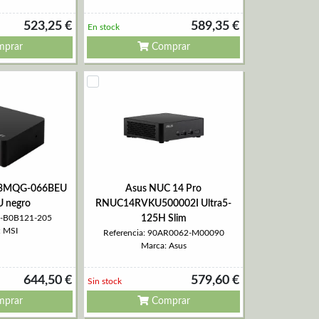
523,25 €
589,35 €
En stock
prar
Comprar
13MQG-066BEU
Asus NUC 14 Pro
U negro
RNUC14RVKU500002I Ultra5-
36-B0B121-205
125H Slim
: MSI
Referencia: 90AR0062-M00090
Marca: Asus
644,50 €
579,60 €
Sin stock
prar
Comprar