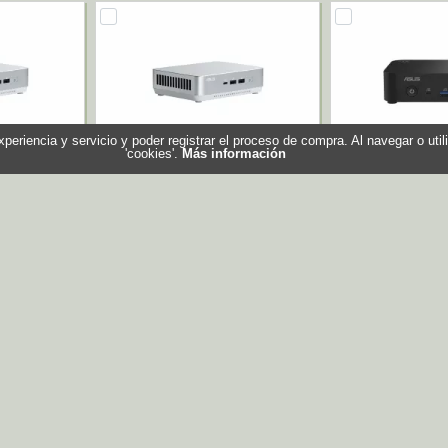
experiencia y servicio y poder registrar el proceso de compra. Al navegar o ut
'cookies'.
Más información
 Pro+
Asus NUC 14 Pro+
Asus NUC 14
2I U9-185H
RNUC14RVSU700002I U7-155H
RNUC14MNK1500
Plata
Referencia: 90
Marca:
051-M000J0
Referencia: 90AR0051-M000A0
s
Marca: Asus
915,45 €
833,80 €
En stock
En stock
ar
Comprar
Com
Perma