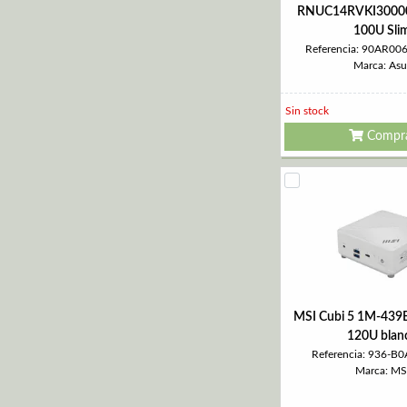
RNUC14RVKI300002
100U Sli
Referencia: 90AR0
Marca: Asu
Sin stock
Compr
MSI Cubi 5 1M-439
120U blan
Referencia: 936-B
Marca: MS