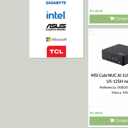
En stock
Compr
MSI Cubi NUC AI 1
U5-125H ne
Referencia: 00B2
Marca: MS
En stock
Compr