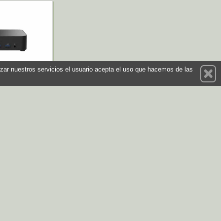
ilizar nuestros servicios el usuario acepta el uso que hacemos de las
 Essencial
002 N150 Slim
AR00M2-M000F0
 Asus
236,25 €
prar
nece atento a nuestras novedades y promociones
Suscríbete