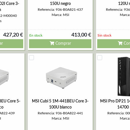
I Core 3-
150U negro
120U 
m
Referencia: 936-B0A821-437
Referencia: 9
Marca: MSI
Marca
062-M00040
s
427,20 €
413,00 €
En stock
Sin stock
ar
Comprar
Com
BEU Core 5-
MSI Cubi 5 1M-441BEU Core 3-
MSI Pro DP21 1
co
100U blanco
14700 
0A822-439
Referencia: 936-B0A822-441
Referencia: 
I
Marca: MSI
Marca