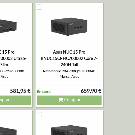
 15 Pro
Asus NUC 15 Pro
0002 Ultra5-
RNUC15CRHC700002 Core 7-
Slim
240H Tall
AR00R2-M00080
Referencia: 90AR00Q2-M00040
 Asus
Marca: Asus
581,95 €
659,90 €
En stock
prar
Comprar