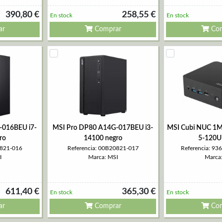
390,80 €
258,55 €
En stock
En stock
ar
Comprar
Com
-016BEU i7-
MSI Pro DP80 A14G-017BEU i3-
MSI Cubi NUC 1
ro
14100 negro
5-120U
0821-016
Referencia: 00B20821-017
Referencia: 9
I
Marca: MSI
Marca
611,40 €
365,30 €
En stock
En stock
ar
Comprar
Com