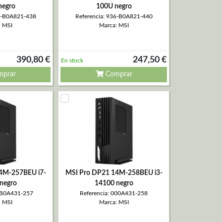
negro
100U negro
36-B0A821-438
Referencia: 936-B0A821-440
: MSI
Marca: MSI
390,80 €
247,50 €
En stock
prar
Comprar
4M-257BEU i7-
MSI Pro DP21 14M-258BEU i3-
negro
14100 negro
00B0A431-257
Referencia: 000A431-258
: MSI
Marca: MSI