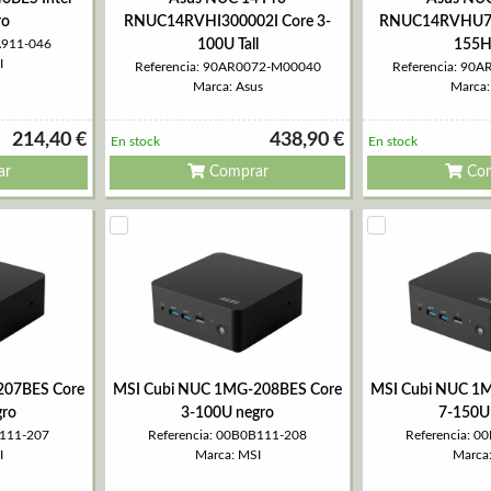
ro
RNUC14RVHI300002I Core 3-
RNUC14RVHU700
A911-046
100U Tall
155H 
I
Referencia: 90AR0072-M00040
Referencia: 90
Marca: Asus
Marca:
214,40 €
438,90 €
En stock
En stock
ar
Comprar
Com
207BES Core
MSI Cubi NUC 1MG-208BES Core
MSI Cubi NUC 1
gro
3-100U negro
7-150U
B111-207
Referencia: 00B0B111-208
Referencia: 
I
Marca: MSI
Marca