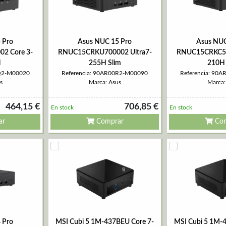
 Pro
Asus NUC 15 Pro
Asus NUC
2 Core 3-
RNUC15CRKU700002 Ultra7-
RNUC15CRKC50
l
255H Slim
210H 
0Q2-M00020
Referencia: 90AR00R2-M00090
Referencia: 90
s
Marca: Asus
Marca:
464,15 €
706,85 €
En stock
En stock
ar
Comprar
Com
 Pro
MSI Cubi 5 1M-437BEU Core 7-
MSI Cubi 5 1M-