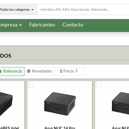
Todas las categorías
Empresa
Fabricantes
Contacto
ADOS
Relevancia
Novedades
Precio
6BES Intel
Asus NUC 14 Pro
Asus NUC