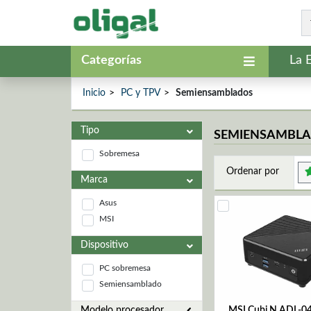
Categorías
La 
Inicio
PC y TPV
Semiensamblados
Tipo
SEMIENSAMBL
Sobremesa
Ordenar por
Marca
Asus
MSI
Dispositivo
PC sobremesa
Semiensamblado
Modelo procesador
MSI Cubi N ADL-04