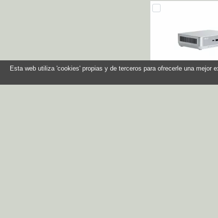
Esta web utiliza 'cookies' propias y de terceros para ofrecerle una mejor 
Asus NUC 14
RNUC14RVSU90000
Plata
Referencia: 90AR0
Marca: Asu
En stock
Compr