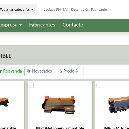
Todas las categorías
Empresa
Fabricantes
Contacto
IBLE
Relevancia
Novedades
Precio
mpatible
INKOEM Tóner Compatible
INKOEM Tóner