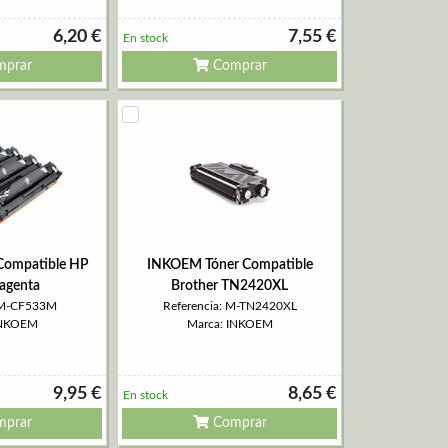
6,20 €
7,55 €
En stock
prar
Comprar
Compatible HP
INKOEM Tóner Compatible
agenta
Brother TN2420XL
: M-CF533M
Referencia: M-TN2420XL
INKOEM
Marca: INKOEM
9,95 €
8,65 €
En stock
prar
Comprar