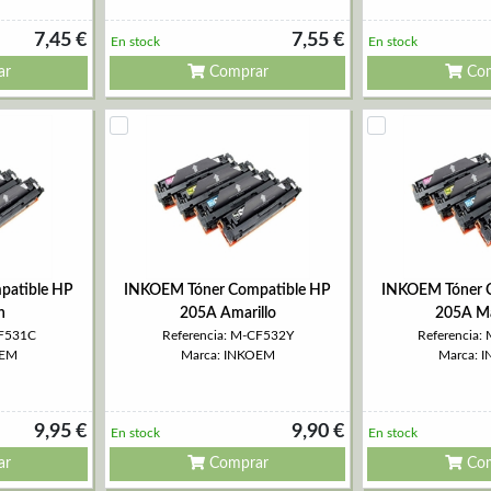
7,45 €
7,55 €
En stock
En stock
ar
Comprar
Com
patible HP
INKOEM Tóner Compatible HP
INKOEM Tóner 
n
205A Amarillo
205A M
CF531C
Referencia: M-CF532Y
Referencia
OEM
Marca: INKOEM
Marca: 
9,95 €
9,90 €
En stock
En stock
ar
Comprar
Com