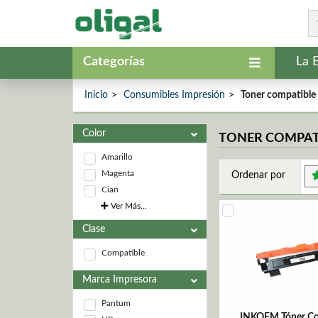
Categorías
La 
Inicio
Consumibles Impresión
Toner compatible
Color
TONER COMPAT
Amarillo
Magenta
Ordenar por
Cian
Ver Más...
Clase
Compatible
Marca Impresora
Pantum
INKOEM Tóner Co