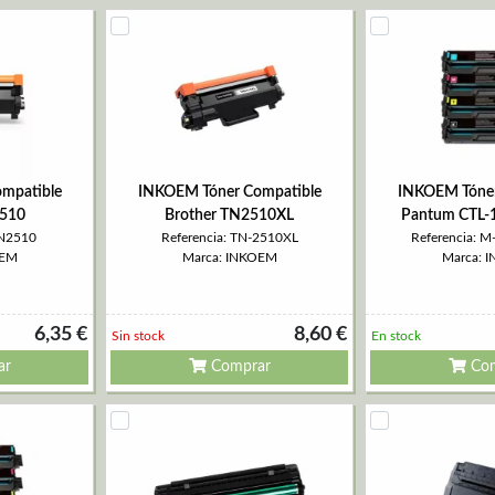
mpatible
INKOEM Tóner Compatible
INKOEM Tóner
2510
Brother TN2510XL
Pantum CTL-
TN2510
Referencia: TN-2510XL
Referencia: 
OEM
Marca: INKOEM
Marca: 
6,35 €
8,60 €
Sin stock
En stock
ar
Comprar
Com