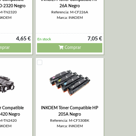
0-2320 Negro
26A Negro
: M-TN2320
Referencia: M-CF226A
INKOEM
Marca: INKOEM
4,65 €
7,05 €
En stock
prar
Comprar
 Compatible
INKOEM Tóner Compatible HP
2420 Negro
205A Negro
: M-TN2420
Referencia: M-CF530BK
INKOEM
Marca: INKOEM