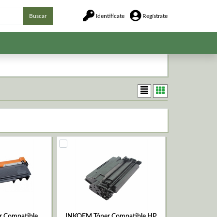
Buscar
Identifícate
Regístrate
 Compatible
INKOEM Tóner Compatible HP