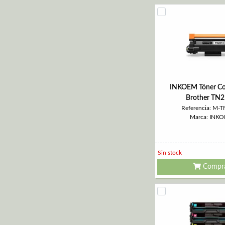
INKOEM Tóner Co
Brother TN
Referencia: M-
Marca: INK
Sin stock
Compr