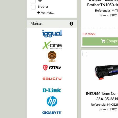
HP
Brother TN1050-1
Brother
Referencia: M-
Ver Más...
Marca: INK
Marcas
Sin stock
Compr
INKOEM Tóner Com
85A-35-36 N
Referencia: M-CE2
Marca: INK