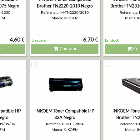
075 Negro
Brother TN2220-2010 Negro
Brother TN231
TN1050
Referencia: M-TN2220/2010
Referencia
OEM
Marca: INKOEM
Marca: 
4,60 €
6,70 €
En stock
En stock
ar
Comprar
Com
patible HP
INKOEM Tóner Compatible HP
INKOEM Tóner
egro
83A Negro
Brother TN
85/35/36
Referencia: M-CF283A
Referencia
OEM
Marca: INKOEM
Marca: 