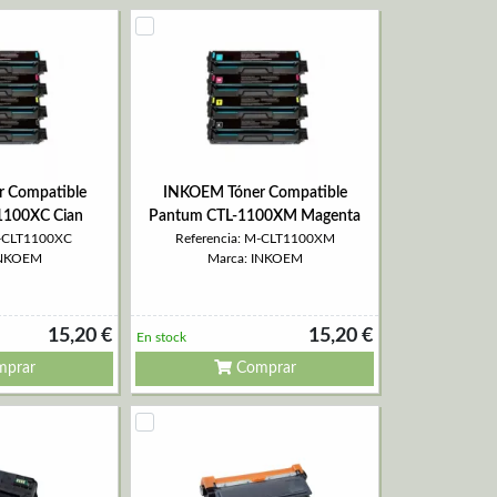
 Compatible
INKOEM Tóner Compatible
1100XC Cian
Pantum CTL-1100XM Magenta
M-CLT1100XC
Referencia: M-CLT1100XM
INKOEM
Marca: INKOEM
15,20 €
15,20 €
En stock
prar
Comprar