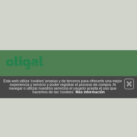
Permanece atento a nuestras novedades y promociones
Esta web utiliza 'cookies' propias y de terceros para ofrecerle una mejor
experiencia y servicio y poder registrar el proceso de compra. Al
Suscríbete
navegar o utilizar nuestros servicios el usuario acepta el uso que
hacemos de las 'cookies'.
Más información
Privacidad
Cómo llegar
Condiciones de Uso
Cookies
© 2026 Copyright:
tienda.oligal.com