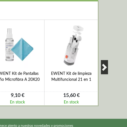
WENT Kit de Pantallas
EWENT Kit de limpieza
EWENT EW560
ño Microfibra A 20X20
Multifuncional 21 en 1
de Aire Works
2
9,10 €
15,60 €
9,6
En stock
En stock
En s
nece atento a nuestras novedades y promociones