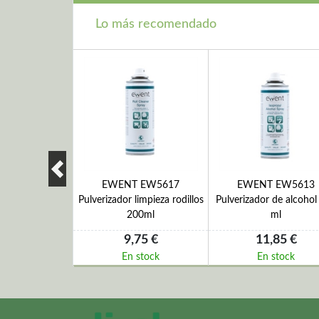
Lo más recomendado
612 Toallitas
EWENT EW5617
EWENT EW5613
uperficie
Pulverizador limpieza rodillos
Pulverizador de alcohol
200ml
ml
,80 €
9,75 €
11,85 €
 stock
En stock
En stock