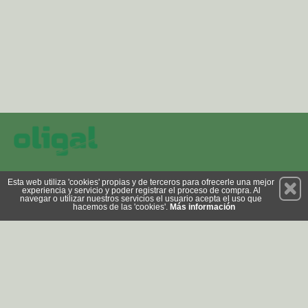
Permanece atento a nuestras novedades y promociones
Esta web utiliza 'cookies' propias y de terceros para ofrecerle una mejor
experiencia y servicio y poder registrar el proceso de compra. Al
Suscríbete
navegar o utilizar nuestros servicios el usuario acepta el uso que
hacemos de las 'cookies'.
Más información
Privacidad
Cómo llegar
Condiciones de Uso
Cookies
© 2026 Copyright:
tienda.oligal.com